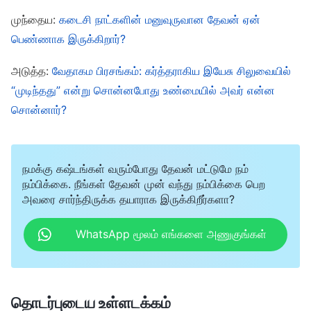
முந்தைய:
கடைசி நாட்களின் மனுவுருவான தேவன் ஏன்
கர்த்தருடைய வார்த்தைங்க ஏதாவது இருக்கா பாவங்கள்
பெண்ணாக இருக்கிறார்?
மன்னிக்கப்பட்டவங்க நேரடியா பரலோக ராஜ்யத்துக்குள்ள
பிரிவேசிக்கலாம்னு கர்த்தராகிய இயேசு எப்போ
அடுத்த:
வேதாகம பிரசங்கம்: கர்த்தராகிய இயேசு சிலுவையில்
சொன்னாரு? அது யாரையாவது ஒருத்தர நேரடியா
“முடிந்தது” என்று சொன்னபோது உண்மையில் அவர் என்ன
ராஜ்யத்துக்குள்ள அனுமதிக்கும்னு பரிசுத்த
சொன்னார்?
ஆவியானவரும் சொல்லல வேத அடிப்படையோ அல்லது
கர்த்தரிடத்தில இருந்து நிரூபணமாக வார்த்தைகளோ
நமக்கு கஷ்டங்கள் வரும்போது தேவன் மட்டுமே நம்
இல்லாததனால கர்த்தர் வரும்போது அவங்க
நம்பிக்கை. நீங்கள் தேவன் முன் வந்து நம்பிக்கை பெற
எடுத்துக்கொள்ளப்படுவாங்கன்னு ஜனங்க ஏன் இவ்வளவு
அவரை சார்ந்திருக்க தயாராக இருக்கிறீர்களா?
உறுதியா இருக்காங்க? இதுக்கு எந்த அர்த்தமும் இல்ல.
WhatsApp மூலம் எங்களை அணுகுங்கள்
பரலோக ராஜ்யத்துக்குள்ள யாரால பிரவேசிக்க
முடியுங்கிறதுக்கு கர்த்தர் இந்தத் தெளிவான வசனத்த
கொடுத்திருக்காரு: “
பரலோகத்திலிருக்கிற என் பிதாவின்
தொடர்புடைய உள்ளடக்கம்
சித்தத்தின்படிசெய்கிறவனே பரலோகராஜ்யத்தில்