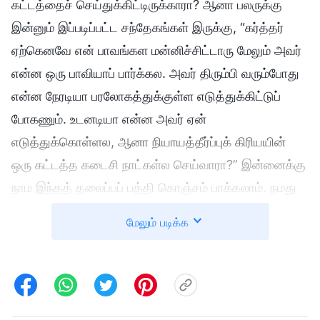
கட்டத்தைச் செய்துக்கிட்டிருக்காரா? ஆனா பலருக்கு
இன்னும் இப்படிப்பட்ட சந்தேகங்கள் இருக்கு, “கர்த்தர்
ஏற்கெனவே என் பாவங்கள மன்னிச்சிட்டாரு மேலும் அவர்
என்ன ஒரு பாவியாப் பார்க்கல. அவர் திரும்பி வரும்போது
என்ன நேரடியா பரலோகத்துக்குள்ள எடுத்துக்கிட்டுப்
போகணும். உடனடியா என்ன அவர் ஏன்
எடுத்துக்கொள்ளல, ஆனா நியாயத்தீர்ப்புக் கிரியயின்
ஒரு கட்டத்த கடைசி நாட்கள்ல செய்வாரா?” இன்னைக்கு
நாம இந்தத் தலைப்பப் பத்தி கொஞ்சம் பாக்கலாம். நமது
பாவம் மன்னிக்கப்படுதுங்கிறதுக்கு, நாம
மேலும் படிக்க
ராஜ்யத்துக்குள்ள பிரவேசிக்க முடியும்னு அர்த்தமா?
முதல்ல, மன்னிப்படைஞ்சவங்க நேரடியா ராஜ்யத்துக்குள்ள
பிரவேசிக்கலாங்கற கருத்துக்கு ஏதாவது வேத அடிப்பட
இருக்குதான்னு நாம பாக்கலாம். இதை ஆதரிக்க