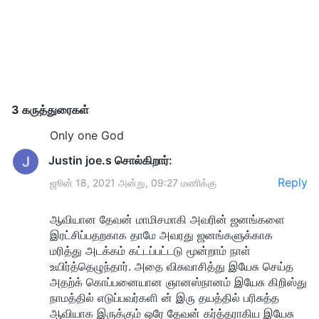
சூழல்களின் மூலம் தொடர்பு கொள்ளுதல் போன்ற
சேனல்கள் மூலம் சாத்தான் தொடர்ந்து இந்த
மதங்களுக்கு எதிரான கொள்கைகளையும் தவறுகளையும்
புகுத்தி வருகிறான். இந்த மதங்களுக்கு எதிரான
கொள்கைகளாலும், பொய்யுரைகளாலும் நாம்
3 கருத்துரைகள்
விஷமேற்றப்பட்டு மற்றும் வசப்படுத்தப்பட்டவுடன், தேவன்
Only one God
இருப்பதையும் தேவனின் இறையாண்மையையும்
Justin joe.s
சொல்கிறார்:
மறுக்கிறோம், தேவன் தான் நமக்கு வழங்குகிறார்,
Reply
ஜூன் 18, 2021 அன்று, 09:27 மணிக்கு
நம்மைத் தக்கவைத்துக்கொள்கிறார் என்று நாம் இனி நம்ப
மாட்டோம், மேலும் தேவன் ஆட்சி செய்கிறார் என்றும் நாம்
ஆவியான தேவன் மாமிசமாகி அவரின் ஜனங்களை
இரட்சிப்பதறகாக தாமே அவரது ஜனங்களுக்காக
சென்றடையும் இடத்தை அவரே ஆளுகை செய்கிறார்
மரித்து அடக்கம் கட்டப்பட்டடு மூன்றாம் நாள்
என்பதை நாம் இனி நம்புவதில்லை. நம்முடைய ஒவ்வொரு
உயிர்த்தெழுந்தார். அதை விசுவாசித்து இயேசு செய்த
அதற்க் கொப்பனையான ஞானஸ்நானம் இயேசு கிறிஸ்து
விதிகளும். அதற்கு பதிலாக, நாம் சாத்தானின் பல்வேறு
நாமத்தில் எடுப்பவர்களி ன் இரு தயத்தில் பரிசுத்த
மதங்களுக்கு எதிரான கொள்கைகள், பொய்கள்,
ஆவியாக இருக்கும் ஒரே தேவன் கர்த்தராகிய இயேசு