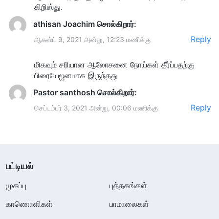
கிறிஸ்து.
தத்துவங்கள் மற்றும் கோட்பாடுகளை நம்பியிருக்கிறோம்,
athisan Joachim
சொல்கிறார்:
நாம் பணத்தை ஆதரிக்கிறோம், தற்பெருமையுடன்
Reply
ஆகஸ்ட் 9, 2021 அன்று, 12:23 மணிக்கு
இணைந்திருக்கிறோம், மேலும் புகழ், அதிர்ஷ்டம் மற்றும்
அந்தஸ்தைப் பின்பற்றுகிறோம். ஒரு உயர்ந்த அளவிலான
மிகவும் சரியான ஆலோசனை நோய்கள் தீர்ப்பதற்கு
பொருள் இன்பத்தைப் பெறுவதற்காக, நாம் நம்முடைய
பிரையேஜனமாக இருந்தது
எல்லா சிந்தனையையும் செலவிடுகிறோம், நாம நம்முடைய
Pastor santhosh
சொல்கிறார்:
மூளைகளைத் துடைக்கிறோம், நாம் விரைந்து வந்து
Reply
செப்டம்பர் 3, 2021 அன்று, 00:06 மணிக்கு
மிகவும் கடினமாக உழைக்கிறோம், எந்தவொரு
விலையையும் நாம் செலுத்துகிறோம், நம்முடைய சொந்த
ஆரோக்கியத்தின் விலையிலும் கூட. நாம் கடினமாக
பட்டியல்
உழைத்தாலும், பணம், புகழ், அதிர்ஷ்டம் மற்றும்
அந்தஸ்துக்கான நமது ஆசைகள் பூர்த்தி
முகப்பு
புத்தகங்கள்
செய்யப்படாதபோது, நாம் கவலையாகவும், கோபமாகவும்,
காணொளிகள்
பாமாலைகள்
எரிச்சலுடனும் இருக்கின்றோம், மேலும் வாழ்க்கையில்