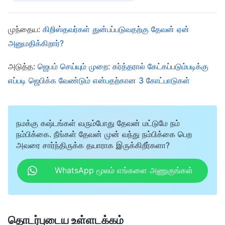
பிறகு, அவை உருவாகின. மனித மாம்சத்தின் வேதனையும்,
முந்தைய:
கிறிஸ்தவர்கள் துன்பப்படுவதற்கு தேவன் ஏன்
அதன் துன்பங்களும், வெறுமையும், மனித உலகின் மிகவும்
அனுமதிக்கிறார்?
துயர் மிகுந்த விவகாரங்களும், சாத்தான் மனிதகுலத்தை
சீர்கெட்டுப் போகச் செய்தவுடனேயே வந்துவிட்டன.
அடுத்த:
ஜெபம் செய்யும் முறை: கர்த்தரால் கேட்கப்படும்படிக்கு
மனிதர்கள் சாத்தானால் சீர்கெடுக்கப்பட்ட பிறகு, அது
எப்படி ஜெபிக்க வேண்டும் என்பதற்கான 3 கோட்பாடுகள்
அவர்களைத் துன்புறுத்தத் தொடங்கியது. இதன்
விளைவாக, அவர்கள் மேன்மேலும் சீரழிந்தனர்.
நமக்கு கஷ்டங்கள் வரும்போது தேவன் மட்டுமே நம்
மனிதகுலத்தின் வியாதிகள் மேன்மேலும் தீவிரமாகின.
நம்பிக்கை. நீங்கள் தேவன் முன் வந்து நம்பிக்கை பெற
அவர்களின் துன்பம் மேன்மேலும் கடுமையானது. …
அவரை சார்ந்திருக்க தயாராக இருக்கிறீர்களா?
இவ்வாறு, இந்த துன்பம் சாத்தானால் மனிதர்கள் மீது
WhatsApp மூலம் எங்களை அணுகுங்கள்
கொண்டுவரப்பட்டது
”
(“உலகத் துன்பங்களை தேவனின்
.
ருசிபார்த்தலின் முக்கியத்துவம்”)
தொடர்புடைய உள்ளடக்கம்
நாம் அனைவரும் அறிந்தபடி, ஆதாமும் ஏவாளும்