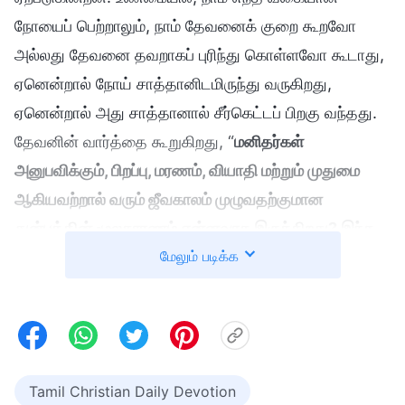
நோயைப் பெற்றாலும், நாம் தேவனைக் குறை கூறவோ
அல்லது தேவனை தவறாகப் புரிந்து கொள்ளவோ கூடாது,
ஏனென்றால் நோய் சாத்தானிடமிருந்து வருகிறது,
ஏனென்றால் அது சாத்தானால் சீர்கெட்டப் பிறகு வந்தது.
தேவனின் வார்த்தை கூறுகிறது, “
மனிதர்கள்
அனுபவிக்கும், பிறப்பு, மரணம், வியாதி மற்றும் முதுமை
ஆகியவற்றால் வரும் ஜீவகாலம் முழுவதற்குமான
துன்பத்தின் மூலகாரணம் என்னவாக இருக்கிறது? இந்த
மேலும் படிக்க
விஷயங்களை ஜனங்கள் கொண்டிருக்க காரணம்
என்னவாக இருந்தது? முதன்முதலில்
சிருஷ்டிக்கப்பட்டபோது மனிதர்கள் அவற்றைக்
கொண்டிருக்கவில்லை, அல்லவா? அப்படியானால், இவை
எங்கிருந்து வந்தன? மனிதர்கள் சாத்தானால்
Tamil Christian Daily Devotion
சோதிக்கப்பட்டு, அவர்களின் மாம்சம் சீர்கெட்டுப்போன