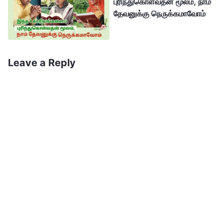
புரிந்துகொள்வதன் மூலம், நாம்
மீது வந்தன. ஆயிரக்கணக்கான ஆண்டுகளாக,
தேவனுக்கு நெருக்கமாவோம்
மனிதனை ஏமாற்றவும் சீர்கெட்டுப்போகப் பண்ணவும்
சாத்தான் பிரபலமான மற்றும் பெரிய மனிதர்களின்
மதங்களுக்கு எதிரான கொள்கைகளையும் தவறுகளையும்
Leave a Reply
பயன்படுத்தினான், எடுத்துக்காட்டாக நாத்திகம்,
உலோகாயதமதம் மற்றும் பரிணாமவாதம், அத்துடன்
“ஒவ்வொருவரும் தனக்கும் பிசாசுக்கும் முன்னிலை
வகிக்கிறார்கள்,” “ஒருபோதும் எந்த இரட்சகரும்
இருந்ததில்லை,” “ஒருவருடைய விதி தன் கையில்
உள்ளது,” “ஒரு மனிதன் பணத்திற்காக இறக்கிறான்; ஒரு
பறவை உணவுக்காக இறக்கிறது,” “வலி இல்லை, லாபம்
இல்லை,” “நீங்கள் உங்கள் சொந்த மகிழ்ச்சியை வெல்ல
வேண்டும்,” “பணம் உலகத்தை சுற்றிவரச் செய்கிறது.”
பள்ளிகளில் கல்வி, பெற்றோரின் செல்வாக்கு மற்றும் சமூக