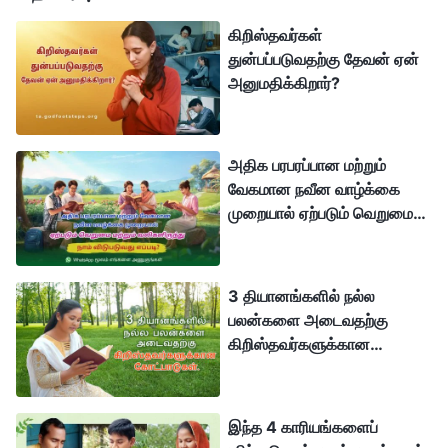
ஆரம்பத்தில் தேவனின் வார்த்தைகளுக்கு செவிசாய்த்து,
கிறிஸ்தவர்கள்
அவருக்குக் கீழ்ப்படிந்தார்கள், அவர்கள் ஏதேன்
துன்பப்படுவதற்கு தேவன் ஏன்
அனுமதிக்கிறார்?
தோட்டத்தில் தேவனின் கவனிப்பு மற்றும் பாதுகாப்பின் கீழ்
வாழ்ந்தார்கள், கவலையிலிருந்து முற்றிலும்
விடுபட்டார்கள்; அவர்களுக்கு எந்த நோயோ மரணமோ
அதிக பரபரப்பான மற்றும்
தெரியாது, எந்தவொரு துன்பமும் கவலையும் இல்லை.
வேகமான நவீன வாழ்க்கை
பின்பு, ஆதாமும் ஏவாளும் சாத்தானால் நன்மை தீமை
முறையால் ஏற்படும் வெறுமை
மற்றும் வலிகளிருந்து நாம்
அறியத்தக்க விருட்சத்திலிருந்து கனியைப்
விடுபடுவது எப்படி?
புசிக்கும்படிக்கு வஞ்சிக்கப்பட்டனர், அதை தேவன் சாப்பிட
3 தியானங்களில் நல்ல
தடை விதித்தார், எனவே அவர்கள் தேவனைத் தவிர்த்து,
பலன்களை அடைவதற்கு
துரோகம் செய்தார்கள், அவர்கள் தேவனின் கவனிப்பையும்
கிறிஸ்தவர்களுக்கான
கோட்பாடுகள்
பாதுகாப்பையும் இழந்தார்கள், அவர்கள் சாத்தானின்
ஆதிக்கத்தின் கீழே விழுந்தார்கள். எனவே, நோய்,
இந்த 4 காரியங்களைப்
கவலை, வெறுமை, மரணம் போன்றவை மனிதகுலத்தின்