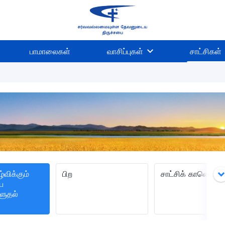
பாமாலைகள்
வாசிப்புகள்
சாட்சிகள்
்விக்கும்
பிற
சாட்சிக் காணொளி
ை
ளுதல்