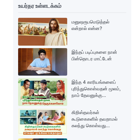
உயர்தர உள்ளடக்கம்
மனுஷரூபமெடுத்தல்
என்றால் என்ன?
இந்தப் படிப்புகளை நான்
பின்தொடர மாட்டேன்
இந்த 4 காரியங்களைப்
புரிந்துகொள்வதன் மூலம்,
நாம் தேவனுக்கு
நெருக்கமாவோம்
கிறிஸ்தவர்கள்
கூடுகைகளில் தவறாமல்
கலந்து கொள்வது
மிகவும்
முக்கியமானதாகும்