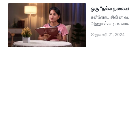
ஒரு “நல்ல தலைவர
என்னோட சின்ன வயச
அணுகக்கூடியவளாவும
பிரச்சனைகளோ அல்
ஜனவரி 21, 2024