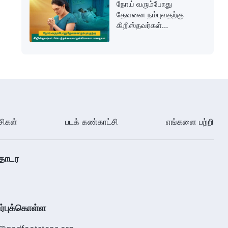
நோய் வரும்போது
தேவனை நம்புவதற்கு
கிறிஸ்தவர்கள்
பின்பற்றக்கூடிய 4
முக்கியமான பாதைகள்
சிகள்
படக் கண்காட்சி
எங்களை பற்றி
தொடர
்புக்கொள்ள