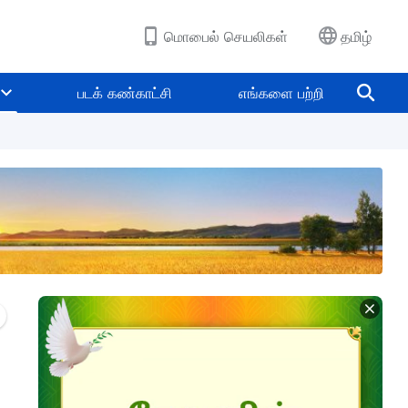
மொபைல் செயலிகள்
தமிழ்
படக் கண்காட்சி
எங்களை பற்றி
கள்