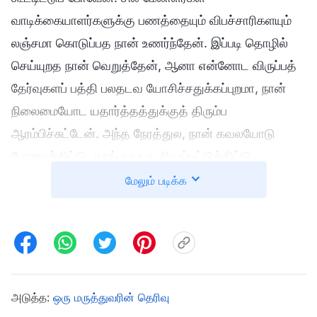
வாடிக்கையாளர்களுக்கு பணத்தையும் விபச்சாரிகளயும்
லஞ்சமா கொடுப்பத நான் உணர்ந்தேன். இப்படி தொழில்
செய்யுறத நான் வெறுத்தேன், ஆனா என்னோட விருப்பத்
தேர்வுகளப் பத்தி பலதடவ யோசிச்சதுக்கப்புறமா, நான்
நிலைமையோட யதார்த்தத்துக்குத் திரும்ப
ஆரம்பிச்சுட்டேன். அந்த நேரத்துல, நான் கவலயோடு
போராடிக்கிட்டு, தூங்குறதுல சிரமப்பட்டுக்கிட்டு
இருந்தேன். வேலையினால ஏற்பட்ட மன அழுத்தத்தாலயும்
மேலும் படிக்க
என்னோட சொந்த கவலையினாலயும், மத்த நோய்களோடு
நீரிழிவு, உயர் இரத்த அழுத்தம், ஹைப்பர்லிபிடெமியாவை
போன்றவை எனக்கு வந்துச்சு. பின்நாட்கள்ல, என்னோட
கம்பெனி பொது கம்பெனியிலயிருந்து தனியாருக்கு
சொந்தமான கம்பெனியா மாறுச்சு. இருநூறு முந்நூறு
அடுத்த:
ஒரு மருத்துவரின் தெரிவு
ஊழியர்கள் அந்த கம்பெனியில பங்குகள வாங்கி