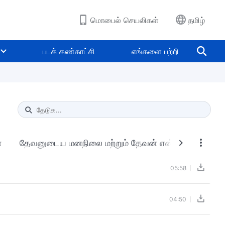
மொபைல் செயலிகள்
தமிழ்
படக் கண்காட்சி
எங்களை பற்றி
Type 1 or more characters for results.
்
தேவனுடைய மனநிலை மற்றும் தேவன் என்னவாக இருக்கிறா
05:58
04:50