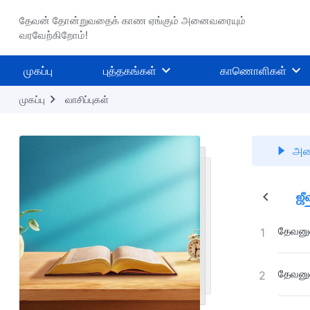
தேவன் தோன்றுவதைக் காண ஏங்கும் அனைவரையும்
வரவேற்கிறோம்!
முகப்பு
புத்தகங்கள்
காணொளிகள்
முகப்பு
வாசிப்புகள்
அனை
்
மனிதகுலத்தின் சீர்கேட்டினை அம்பலப்படுத்துதல்
ஜீ
தேவனுட
1
தேவனுட
2