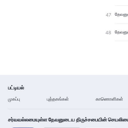
தேவனுட
47
தேவனுட
48
பட்டியல்
முகப்பு
புத்தகங்கள்
காணொளிகள்
சர்வவல்லமையுள்ள தேவனுடைய திருச்சபையின் செயலியை ப