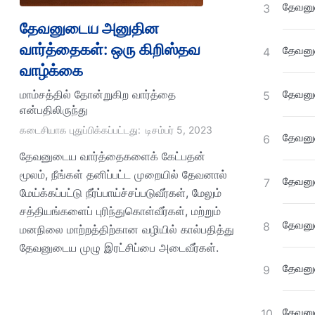
தேவனுட
3
தேவனுடைய அனுதின
வார்த்தைகள்: ஒரு கிறிஸ்தவ
தேவனுட
4
வாழ்க்கை
மாம்சத்தில் தோன்றுகிற வார்த்தை
தேவனுட
5
என்பதிலிருந்து
கடைசியாக புதுப்பிக்கப்பட்டது:
டிசம்பர் 5, 2023
தேவனுட
6
தேவனுடைய வார்த்தைகளைக் கேட்பதன்
மூலம், நீங்கள் தனிப்பட்ட முறையில் தேவனால்
தேவனுட
7
மேய்க்கப்பட்டு நீர்ப்பாய்ச்சப்படுவீர்கள், மேலும்
சத்தியங்களைப் புரிந்துகொள்வீர்கள், மற்றும்
தேவனுட
8
மனநிலை மாற்றத்திற்கான வழியில் கால்பதித்து
தேவனுடைய முழு இரட்சிப்பை அடைவீர்கள்.
தேவனுட
9
தேவனுட
10