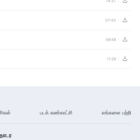
14:37
07:43
08:48
11:29
சிகள்
படக் கண்காட்சி
எங்களை பற்றி
தொடர