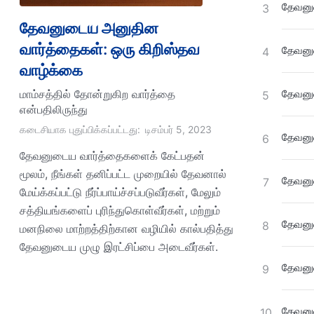
தேவனுட
3
தேவனுடைய அனுதின
வார்த்தைகள்: ஒரு கிறிஸ்தவ
தேவனுட
4
வாழ்க்கை
மாம்சத்தில் தோன்றுகிற வார்த்தை
தேவனுட
5
என்பதிலிருந்து
கடைசியாக புதுப்பிக்கப்பட்டது:
டிசம்பர் 5, 2023
தேவனுட
6
தேவனுடைய வார்த்தைகளைக் கேட்பதன்
மூலம், நீங்கள் தனிப்பட்ட முறையில் தேவனால்
தேவனுட
7
மேய்க்கப்பட்டு நீர்ப்பாய்ச்சப்படுவீர்கள், மேலும்
சத்தியங்களைப் புரிந்துகொள்வீர்கள், மற்றும்
தேவனுட
8
மனநிலை மாற்றத்திற்கான வழியில் கால்பதித்து
தேவனுடைய முழு இரட்சிப்பை அடைவீர்கள்.
தேவனுட
9
தேவனுட
10