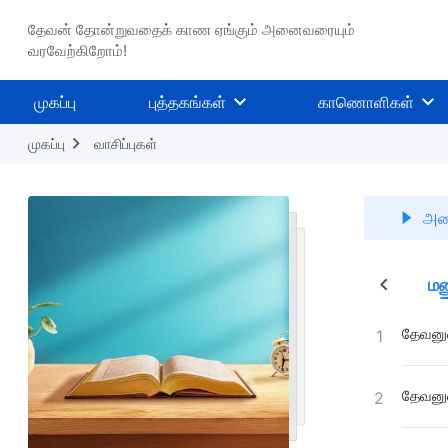
தேவன் தோன்றுவதைக் காண ஏங்கும் அனைவரையும்
வரவேற்கிறோம்!
முகப்பு
புத்தகங்கள்
காணொளிகள்
முகப்பு
வாசிப்புகள்
அனை
வருடைய கிரியை
கடைசிக் காலத்தில் நியாயத்தீர்ப்பு
மன
தேவனுட
1
தேவனுட
2