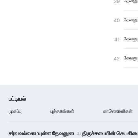
தேவனுட
39
தேவனுட
40
தேவனுட
41
தேவனுட
42
பட்டியல்
முகப்பு
புத்தகங்கள்
காணொளிகள்
சர்வவல்லமையுள்ள தேவனுடைய திருச்சபையின் செயலியை ப