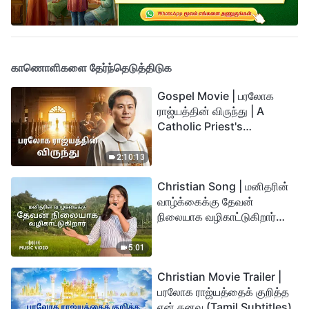
காணொளிகளை தேர்ந்தெடுத்திடுக
Gospel Movie | பரலோக
ராஜ்யத்தின் விருந்து | A
Catholic Priest's
Testimony (Tamil
Subtitles)
2:10:13
Christian Song | மனிதரின்
வாழ்க்கைக்கு தேவன்
நிலையாக வழிகாட்டுகிறார்
(Tamil Subtitles)
5:01
Christian Movie Trailer |
பரலோக ராஜ்யத்தைக் குறித்த
என் கனவு (Tamil Subtitles)