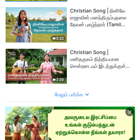
Christian Song | நினிவே
ராஜாவின் மனந்திரும்புதலை
தேவன் புகழ்ந்தார் (Tamil
Subtitles)
5:22
Christian Song |
மனிதகுலம் நித்தியமான
சென்றடையும் இடத்துக்குள்
பிரவேசிக்கும்போது (Tamil
Subtitles)
3:30
மேலும் பார்க்க