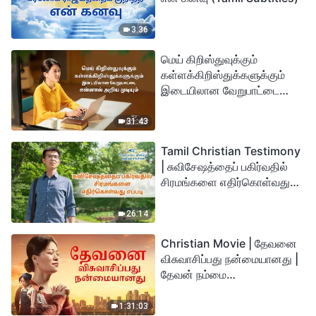
3:36
மெய் கிறிஸ்துவுக்கும்
கள்ளக்கிறிஸ்துக்களுக்கும்
இடையிலான வேறுபாட்டை
என்னால் அறிய முடியும்
31:43
Tamil Christian Testimony
| சுவிசேஷத்தைப் பகிர்வதில்
சிரமங்களை எதிர்கொள்வது
எப்படி
26:14
Christian Movie | தேவனை
விசுவாசிப்பது நன்மையானது |
தேவன் நம்மை
துன்பத்திலிருந்து
காப்பாற்றுகிறார்
1:31:03