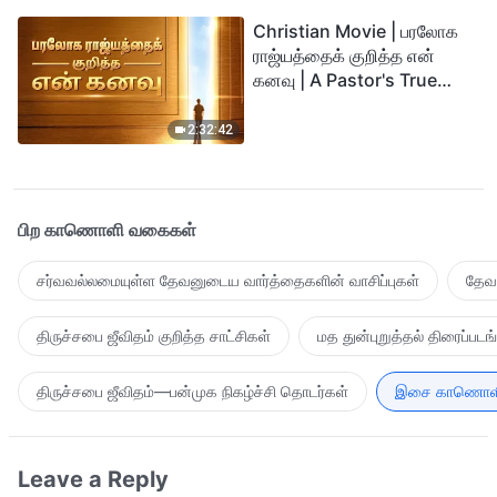
Christian Movie | பரலோக
ராஜ்யத்தைக் குறித்த என்
கனவு | A Pastor's True
Story of Welcoming the
Lord
2:32:42
பிற காணொளி வகைகள்
சர்வவல்லமையுள்ள தேவனுடைய வார்த்தைகளின் வாசிப்புகள்
தேவன
திருச்சபை ஜீவிதம் குறித்த சாட்சிகள்
மத துன்புறுத்தல் திரைப்படங
திருச்சபை ஜீவிதம்—பன்முக நிகழ்ச்சி தொடர்கள்
இசை காணொள
Leave a Reply