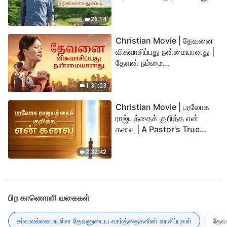
எப்படி
26:14
Christian Movie | தேவனை
விசுவாசிப்பது நன்மையானது |
தேவன் நம்மை
துன்பத்திலிருந்து
காப்பாற்றுகிறார்
1:31:03
Christian Movie | பரலோக
ராஜ்யத்தைக் குறித்த என்
கனவு | A Pastor's True
Story of Welcoming the
Lord
2:32:42
பிற காணொளி வகைகள்
சர்வவல்லமையுள்ள தேவனுடைய வார்த்தைகளின் வாசிப்புகள்
தேவன