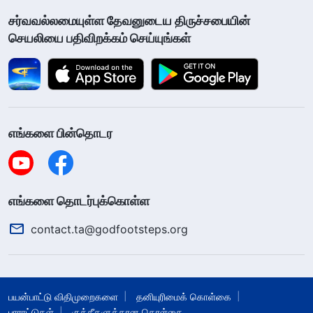
சர்வவல்லமையுள்ள தேவனுடைய திருச்சபையின்
செயலியை பதிவிறக்கம் செய்யுங்கள்
எங்களை பின்தொடர
எங்களை தொடர்புக்கொள்ள
contact.ta@godfootsteps.org
பயன்பாட்டு விதிமுறைகளை
தனியுரிமைக் கொள்கை
பாராட்டுகள்
குக்கீகளுக்கான கொள்கை