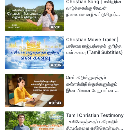
Christian Song | மனிதரின்
வாழ்க்கைக்கு தேவன்
நிலையாக வழிகாட்டுகிறார்
(Tamil Subtitles)
5:01
Christian Movie Trailer |
பரலோக ராஜ்யத்தைக் குறித்த
என் கனவு (Tamil Subtitles)
3:36
மெய் கிறிஸ்துவுக்கும்
கள்ளக்கிறிஸ்துக்களுக்கும்
இடையிலான வேறுபாட்டை
என்னால் அறிய முடியும்
31:43
Tamil Christian Testimony
| சுவிசேஷத்தைப் பகிர்வதில்
சிரமங்களை எதிர்கொள்வது