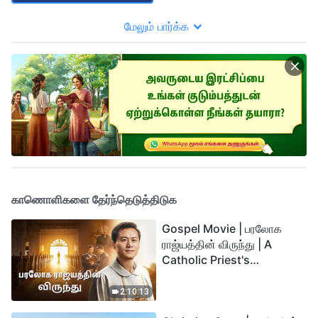
மேலும் பார்க்க
காணொளிகளை தேர்ந்தெடுத்திடுக
Gospel Movie | பரலோக
ராஜ்யத்தின் விருந்து | A
Catholic Priest's
Testimony (Tamil
Subtitles)
2:10:13