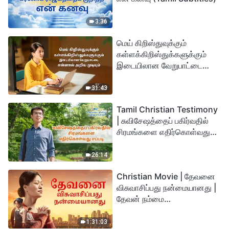
3:36
மெய் கிறிஸ்துவுக்கும்
கள்ளக்கிறிஸ்துக்களுக்கும்
இடையிலான வேறுபாட்டை
என்னால் அறிய முடியும்
31:43
Tamil Christian Testimony
| சுவிசேஷத்தைப் பகிர்வதில்
சிரமங்களை எதிர்கொள்வது
எப்படி
26:14
Christian Movie | தேவனை
விசுவாசிப்பது நன்மையானது |
தேவன் நம்மை
துன்பத்திலிருந்து
காப்பாற்றுகிறார்
1:31:03