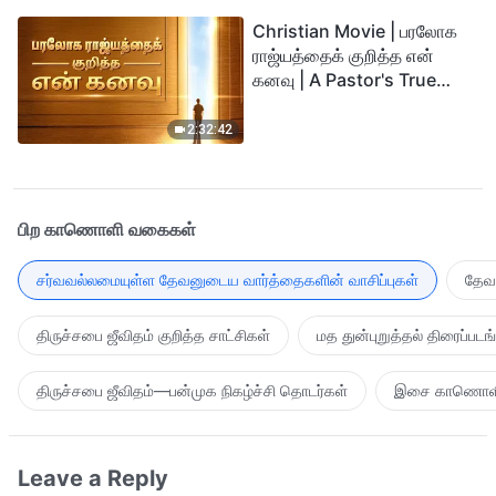
Christian Movie | பரலோக
ராஜ்யத்தைக் குறித்த என்
கனவு | A Pastor's True
Story of Welcoming the
Lord
2:32:42
பிற காணொளி வகைகள்
சர்வவல்லமையுள்ள தேவனுடைய வார்த்தைகளின் வாசிப்புகள்
தேவன
திருச்சபை ஜீவிதம் குறித்த சாட்சிகள்
மத துன்புறுத்தல் திரைப்படங
திருச்சபை ஜீவிதம்—பன்முக நிகழ்ச்சி தொடர்கள்
இசை காணொள
Leave a Reply