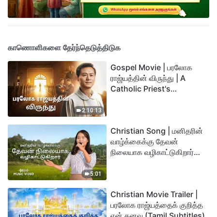
காணொளிகளை தேர்ந்தெடுத்திடுக
Gospel Movie | பரலோக
ராஜ்யத்தின் விருந்து | A
Catholic Priest's
Testimony (Tamil
Subtitles)
2:10:13
Christian Song | மனிதரின்
வாழ்க்கைக்கு தேவன்
நிலையாக வழிகாட்டுகிறார்
(Tamil Subtitles)
5:01
Christian Movie Trailer |
பரலோக ராஜ்யத்தைக் குறித்த
என் கனவு (Tamil Subtitles)