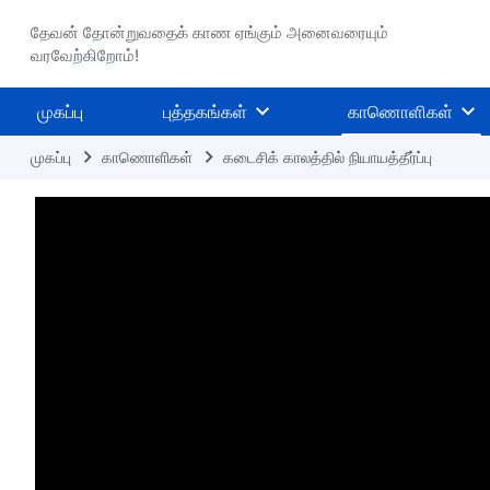
தேவன் தோன்றுவதைக் காண ஏங்கும் அனைவரையும்
வரவேற்கிறோம்!
முகப்பு
புத்தகங்கள்
காணொளிகள்
முகப்பு
காணொளிகள்
கடைசிக் காலத்தில் நியாயத்தீர்ப்பு