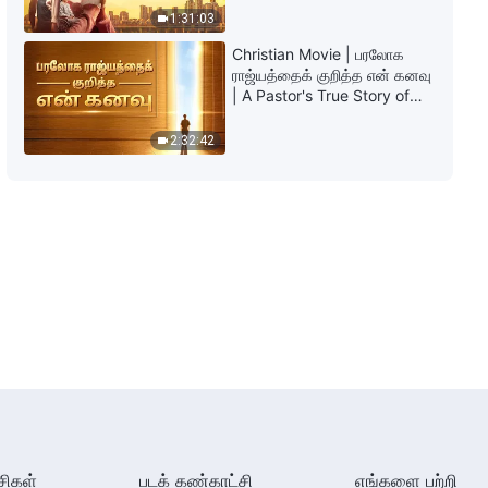
1:31:03
Christian Movie | பரலோக
ராஜ்யத்தைக் குறித்த என் கனவு
| A Pastor's True Story of
Welcoming the Lord
2:32:42
சிகள்
படக் கண்காட்சி
எங்களை பற்றி