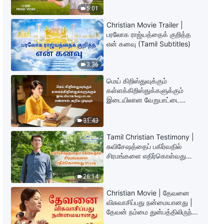
தேவனுடைய அனுதின வார்த்தைகள்:
5:01
கடைசிக் காலத்தில் நியாயத்தீர்ப்பு |
பகுதி 93
Christian Movie Trailer |
8:15
பரலோக ராஜ்யத்தைக் குறித்த
என் கனவு (Tamil Subtitles)
தேவனுடைய அனுதின வார்த்தைகள்:
கடைசிக் காலத்தில் நியாயத்தீர்ப்பு |
3:36
பகுதி 95
மெய் கிறிஸ்துவுக்கும்
5:03
கள்ளக்கிறிஸ்துக்களுக்கும்
இடையிலான வேறுபாட்டை
தேவனுடைய அனுதின வார்த்தைகள்:
என்னால் அறிய முடியும்
கடைசிக் காலத்தில் நியாயத்தீர்ப்பு |
31:43
பகுதி 98
Tamil Christian Testimony |
11:14
சுவிசேஷத்தைப் பகிர்வதில்
சிரமங்களை எதிர்கொள்வது
எப்படி
26:14
Christian Movie | தேவனை
விசுவாசிப்பது நன்மையானது |
தேவன் நம்மை துன்பத்திலிருந்து
காப்பாற்றுகிறார்