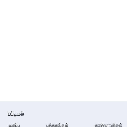
பட்டியல்
முகப்பு
புத்தகங்கள்
காணொளிகள்