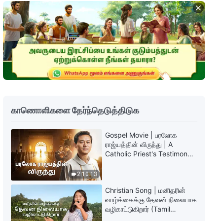
தேவனுடைய அனுதின வார்த்தைகள்:
கடைசிக் காலத்தில் நியாயத்தீர்ப்பு |
பகுதி 86
4:21
தேவனுடைய அனுதின வார்த்தைகள்:
கடைசிக் காலத்தில் நியாயத்தீர்ப்பு |
பகுதி 87
6:27
காணொளிகளை தேர்ந்தெடுத்திடுக
தேவனுடைய அனுதின வார்த்தைகள்:
கடைசிக் காலத்தில் நியாயத்தீர்ப்பு |
Gospel Movie | பரலோக
பகுதி 88
ராஜ்யத்தின் விருந்து | A
11:15
Catholic Priest's Testimony
(Tamil Subtitles)
தேவனுடைய அனுதின வார்த்தைகள்:
2:10:13
கடைசிக் காலத்தில் நியாயத்தீர்ப்பு |
பகுதி 92
Christian Song | மனிதரின்
10:03
வாழ்க்கைக்கு தேவன் நிலையாக
வழிகாட்டுகிறார் (Tamil
Subtitles)