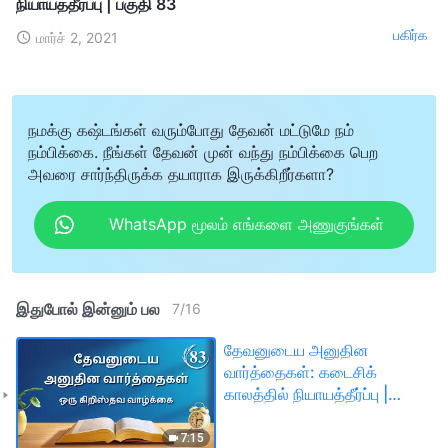
நியாயத்தீர்ப்பு | பகுதி 83
பகிர்க
மார்ச் 2, 2021
நமக்கு கஷ்டங்கள் வரும்போது தேவன் மட்டுமே நம்
நம்பிக்கை. நீங்கள் தேவன் முன் வந்து நம்பிக்கை பெற
அவரை சார்ந்திருக்க தயாராக இருக்கிறீர்களா?
WhatsApp மூலம் எங்களை அணுகுங்கள்
இதுபோல் இன்னும் பல
7
/
16
தேவனுடைய அனுதின
வார்த்தைகள்: கடைசிக்
காலத்தில் நியாயத்தீர்ப்பு |
பகுதி 83
7:15