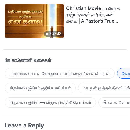
Christian Movie | பரலோக
ராஜ்யத்தைக் குறித்த என்
கனவு | A Pastor's True
Story of Welcoming the
Lord
2:32:42
பிற காணொளி வகைகள்
சர்வவல்லமையுள்ள தேவனுடைய வார்த்தைகளின் வாசிப்புகள்
தேவன
திருச்சபை ஜீவிதம் குறித்த சாட்சிகள்
மத துன்புறுத்தல் திரைப்படங
திருச்சபை ஜீவிதம்—பன்முக நிகழ்ச்சி தொடர்கள்
இசை காணொள
Leave a Reply