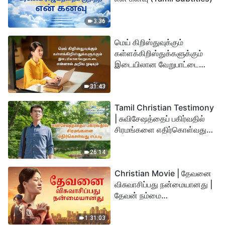
3:36
மெய் கிறிஸ்துவுக்கும்
கள்ளக்கிறிஸ்துக்களுக்கும்
இடையிலான வேறுபாட்டை
என்னால் அறிய முடியும்
31:43
Tamil Christian Testimony
| சுவிசேஷத்தைப் பகிர்வதில்
சிரமங்களை எதிர்கொள்வது
எப்படி
26:14
Christian Movie | தேவனை
விசுவாசிப்பது நன்மையானது |
தேவன் நம்மை
துன்பத்திலிருந்து
காப்பாற்றுகிறார்
1:31:03