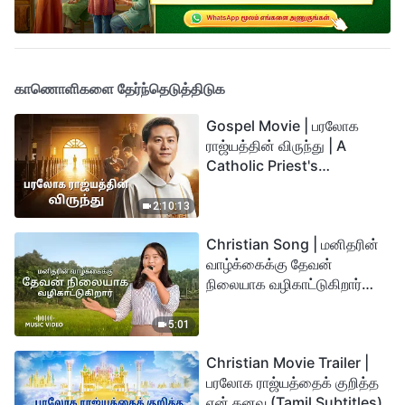
காணொளிகளை தேர்ந்தெடுத்திடுக
Gospel Movie | பரலோக
ராஜ்யத்தின் விருந்து | A
Catholic Priest's
Testimony (Tamil
Subtitles)
2:10:13
Christian Song | மனிதரின்
வாழ்க்கைக்கு தேவன்
நிலையாக வழிகாட்டுகிறார்
(Tamil Subtitles)
5:01
Christian Movie Trailer |
பரலோக ராஜ்யத்தைக் குறித்த
என் கனவு (Tamil Subtitles)