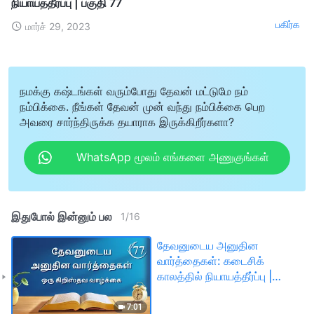
நியாயத்தீர்ப்பு | பகுதி 77
பகிர்க
மார்ச் 29, 2023
நமக்கு கஷ்டங்கள் வரும்போது தேவன் மட்டுமே நம்
நம்பிக்கை. நீங்கள் தேவன் முன் வந்து நம்பிக்கை பெற
அவரை சார்ந்திருக்க தயாராக இருக்கிறீர்களா?
WhatsApp மூலம் எங்களை அணுகுங்கள்
இதுபோல் இன்னும் பல
1
/
16
தேவனுடைய அனுதின
வார்த்தைகள்: கடைசிக்
காலத்தில் நியாயத்தீர்ப்பு |
பகுதி 77
7:01