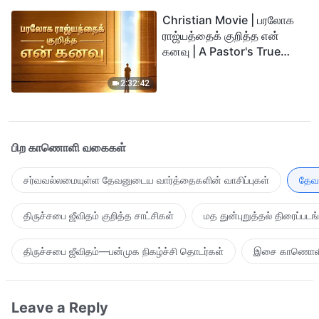
Christian Movie | பரலோக
ராஜ்யத்தைக் குறித்த என்
கனவு | A Pastor's True
Story of Welcoming the
Lord
2:32:42
பிற காணொளி வகைகள்
சர்வவல்லமையுள்ள தேவனுடைய வார்த்தைகளின் வாசிப்புகள்
தேவன
திருச்சபை ஜீவிதம் குறித்த சாட்சிகள்
மத துன்புறுத்தல் திரைப்படங
திருச்சபை ஜீவிதம்—பன்முக நிகழ்ச்சி தொடர்கள்
இசை காணொள
Leave a Reply