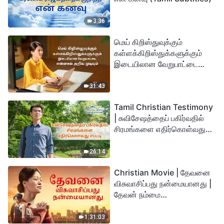
3:36
மெய் கிறிஸ்துவுக்கும்
கள்ளக்கிறிஸ்துக்களுக்கும்
இடையிலான வேறுபாட்டை
என்னால் அறிய முடியும்
31:43
Tamil Christian Testimony
| சுவிசேஷத்தைப் பகிர்வதில்
சிரமங்களை எதிர்கொள்வது
எப்படி
26:14
Christian Movie | தேவனை
விசுவாசிப்பது நன்மையானது |
தேவன் நம்மை
துன்பத்திலிருந்து
காப்பாற்றுகிறார்
1:31:03