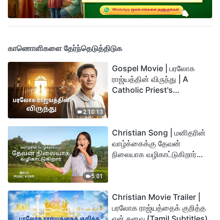
காணொளிகளை தேர்ந்தெடுத்திடுக
Gospel Movie | பரலோக
ராஜ்யத்தின் விருந்து | A
Catholic Priest's
Testimony (Tamil
Subtitles)
2:10:13
Christian Song | மனிதரின்
வாழ்க்கைக்கு தேவன்
நிலையாக வழிகாட்டுகிறார்
(Tamil Subtitles)
5:01
Christian Movie Trailer |
பரலோக ராஜ்யத்தைக் குறித்த
என் கனவு (Tamil Subtitles)