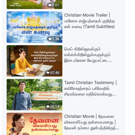
தேவனுடைய அனுதின வார்த்தைகள்:
5:01
மனிதகுலத்தின் சீர்கேட்டினை
அம்பலப்படுத்துதல் | பகுதி 324
Christian Movie Trailer |
9:19
பரலோக ராஜ்யத்தைக் குறித்த
என் கனவு (Tamil Subtitles)
தேவனுடைய அனுதின வார்த்தைகள்:
மனிதகுலத்தின் சீர்கேட்டினை
3:36
அம்பலப்படுத்துதல் | பகுதி 325
மெய் கிறிஸ்துவுக்கும்
7:47
கள்ளக்கிறிஸ்துக்களுக்கும்
இடையிலான வேறுபாட்டை
தேவனுடைய அனுதின வார்த்தைகள்:
என்னால் அறிய முடியும்
மனிதகுலத்தின் சீர்கேட்டினை
31:43
அம்பலப்படுத்துதல் | பகுதி 326
Tamil Christian Testimony |
5:09
சுவிசேஷத்தைப் பகிர்வதில்
சிரமங்களை எதிர்கொள்வது
தேவனுடைய அனுதின வார்த்தைகள்:
எப்படி
மனிதகுலத்தின் சீர்கேட்டினை
26:14
அம்பலப்படுத்துதல் | பகுதி 328
10:00
Christian Movie | தேவனை
விசுவாசிப்பது நன்மையானது |
தேவன் நம்மை துன்பத்திலிருந்து
தேவனுடைய அனுதின வார்த்தைகள்:
காப்பாற்றுகிறார்
மனிதகுலத்தின் சீர்கேட்டினை