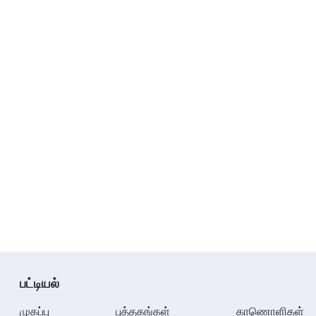
பட்டியல்
முகப்பு
புத்தகங்கள்
காணொளிகள்