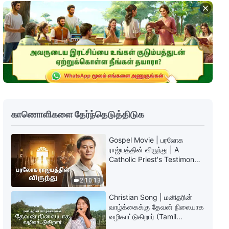
தேவனுடைய அனுதின வார்த்தைகள்:
மனிதகுலத்தின் சீர்கேட்டினை
அம்பலப்படுத்துதல் | பகுதி 320
11:22
தேவனுடைய அனுதின வார்த்தைகள்:
மனிதகுலத்தின் சீர்கேட்டினை
அம்பலப்படுத்துதல் | பகுதி 321
8:57
காணொளிகளை தேர்ந்தெடுத்திடுக
தேவனுடைய அனுதின வார்த்தைகள்:
மனிதகுலத்தின் சீர்கேட்டினை
Gospel Movie | பரலோக
அம்பலப்படுத்துதல் | பகுதி 322
ராஜ்யத்தின் விருந்து | A
9:31
Catholic Priest's Testimony
(Tamil Subtitles)
தேவனுடைய அனுதின வார்த்தைகள்:
2:10:13
மனிதகுலத்தின் சீர்கேட்டினை
அம்பலப்படுத்துதல் | பகுதி 323
Christian Song | மனிதரின்
11:33
வாழ்க்கைக்கு தேவன் நிலையாக
வழிகாட்டுகிறார் (Tamil
Subtitles)