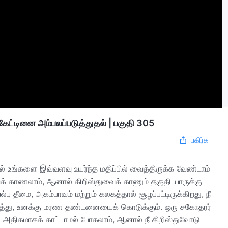
ட்டினை அம்பலப்படுத்துதல் | பகுதி 305
பகிர்க
ால் உங்களை இவ்வளவு உயர்ந்த மதிப்பில் வைத்திருக்க வேண்டாம்
ைக் காணலாம், ஆனால் கிறிஸ்துவைக் காணும் தகுதி யாருக்கு
தீமை, அகம்பாவம் மற்றும் கலகத்தால் சூழப்பட்டிருக்கிறது, நீ
ித்து, உனக்கு மரண தண்டனையைக் கொடுக்கும். ஒரு சகோதரர்
 அதிகமாகக் காட்டாமல் போகலாம், ஆனால் நீ கிறிஸ்துவோடு