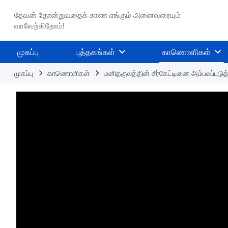
தேவன் தோன்றுவதைக் காண ஏங்கும் அனைவரையும்
வரவேற்கிறோம்!
முகப்பு
புத்தகங்கள்
காணொளிகள்
முகப்பு
காணொளிகள்
மனிதகுலத்தின் சீர்கேட்டினை அம்பலப்படுத