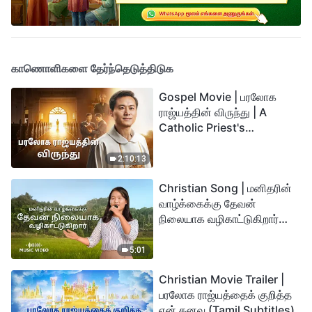
காணொளிகளை தேர்ந்தெடுத்திடுக
Gospel Movie | பரலோக
ராஜ்யத்தின் விருந்து | A
Catholic Priest's
Testimony (Tamil
Subtitles)
2:10:13
Christian Song | மனிதரின்
வாழ்க்கைக்கு தேவன்
நிலையாக வழிகாட்டுகிறார்
(Tamil Subtitles)
5:01
Christian Movie Trailer |
பரலோக ராஜ்யத்தைக் குறித்த
என் கனவு (Tamil Subtitles)