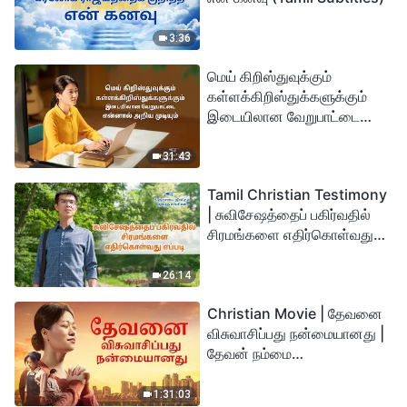
3:36
மெய் கிறிஸ்துவுக்கும்
கள்ளக்கிறிஸ்துக்களுக்கும்
இடையிலான வேறுபாட்டை
என்னால் அறிய முடியும்
31:43
Tamil Christian Testimony
| சுவிசேஷத்தைப் பகிர்வதில்
சிரமங்களை எதிர்கொள்வது
எப்படி
26:14
Christian Movie | தேவனை
விசுவாசிப்பது நன்மையானது |
தேவன் நம்மை
துன்பத்திலிருந்து
காப்பாற்றுகிறார்
1:31:03