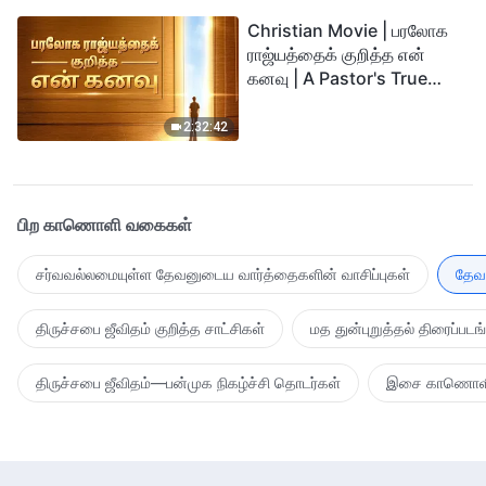
Christian Movie | பரலோக
ராஜ்யத்தைக் குறித்த என்
கனவு | A Pastor's True
Story of Welcoming the
Lord
2:32:42
பிற காணொளி வகைகள்
சர்வவல்லமையுள்ள தேவனுடைய வார்த்தைகளின் வாசிப்புகள்
தேவன
திருச்சபை ஜீவிதம் குறித்த சாட்சிகள்
மத துன்புறுத்தல் திரைப்படங
திருச்சபை ஜீவிதம்—பன்முக நிகழ்ச்சி தொடர்கள்
இசை காணொள