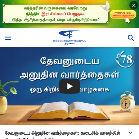
தேவனுடைய அனுதின வார்த்தைகள்: கடைசிக் காலத்தில்