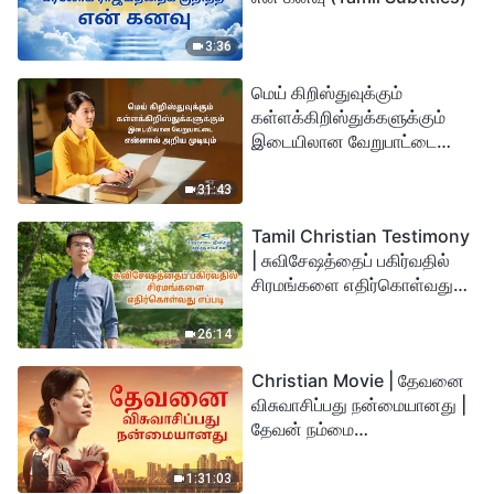
3:36
மெய் கிறிஸ்துவுக்கும்
கள்ளக்கிறிஸ்துக்களுக்கும்
இடையிலான வேறுபாட்டை
என்னால் அறிய முடியும்
31:43
Tamil Christian Testimony
| சுவிசேஷத்தைப் பகிர்வதில்
சிரமங்களை எதிர்கொள்வது
எப்படி
26:14
Christian Movie | தேவனை
விசுவாசிப்பது நன்மையானது |
தேவன் நம்மை
துன்பத்திலிருந்து
காப்பாற்றுகிறார்
1:31:03