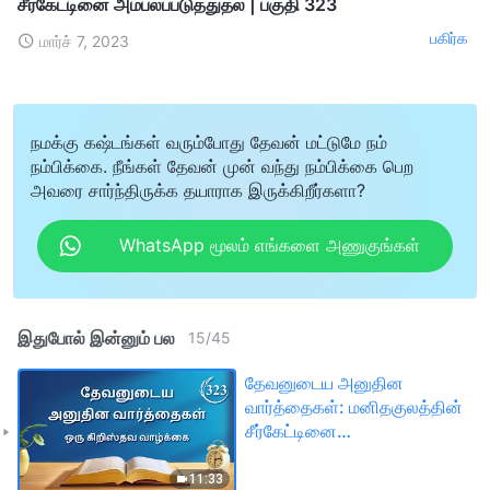
சீர்கேட்டினை அம்பலப்படுத்துதல் | பகுதி 323
பகிர்க
மார்ச் 7, 2023
நமக்கு கஷ்டங்கள் வரும்போது தேவன் மட்டுமே நம்
நம்பிக்கை. நீங்கள் தேவன் முன் வந்து நம்பிக்கை பெற
அவரை சார்ந்திருக்க தயாராக இருக்கிறீர்களா?
WhatsApp மூலம் எங்களை அணுகுங்கள்
இதுபோல் இன்னும் பல
15
/
45
தேவனுடைய அனுதின
வார்த்தைகள்: மனிதகுலத்தின்
சீர்கேட்டினை
அம்பலப்படுத்துதல் | பகுதி
323
11:33