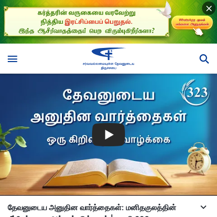
தேவனுடைய அனுதின வார்த்தைகள்: மனிதகுலத்தின்