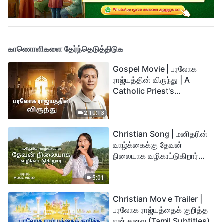
காணொளிகளை தேர்ந்தெடுத்திடுக
Gospel Movie | பரலோக
ராஜ்யத்தின் விருந்து | A
Catholic Priest's
Testimony (Tamil
Subtitles)
2:10:13
Christian Song | மனிதரின்
வாழ்க்கைக்கு தேவன்
நிலையாக வழிகாட்டுகிறார்
(Tamil Subtitles)
5:01
Christian Movie Trailer |
பரலோக ராஜ்யத்தைக் குறித்த
என் கனவு (Tamil Subtitles)