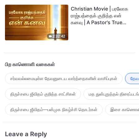
Christian Movie | பரலோக
ராஜ்யத்தைக் குறித்த என்
கனவு | A Pastor's True
Story of Welcoming the
Lord
2:32:42
பிற காணொளி வகைகள்
சர்வவல்லமையுள்ள தேவனுடைய வார்த்தைகளின் வாசிப்புகள்
தேவன
திருச்சபை ஜீவிதம் குறித்த சாட்சிகள்
மத துன்புறுத்தல் திரைப்படங
திருச்சபை ஜீவிதம்—பன்முக நிகழ்ச்சி தொடர்கள்
இசை காணொள
Leave a Reply