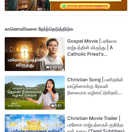
காணொளிகளை தேர்ந்தெடுத்திடுக
Gospel Movie | பரலோக
ராஜ்யத்தின் விருந்து | A
Catholic Priest's
Testimony (Tamil
Subtitles)
2:10:13
Christian Song | மனிதரின்
வாழ்க்கைக்கு தேவன்
நிலையாக வழிகாட்டுகிறார்
(Tamil Subtitles)
5:01
Christian Movie Trailer |
பரலோக ராஜ்யத்தைக் குறித்த
என் கனவு (Tamil Subtitles)