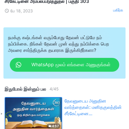
சீர்கேட்டினை அம்பலப்படுத்துதல் | பகுதி 303
பகிர்க
மே 18, 2023
நமக்கு கஷ்டங்கள் வரும்போது தேவன் மட்டுமே நம்
நம்பிக்கை. நீங்கள் தேவன் முன் வந்து நம்பிக்கை பெற
அவரை சார்ந்திருக்க தயாராக இருக்கிறீர்களா?
WhatsApp மூலம் எங்களை அணுகுங்கள்
இதுபோல் இன்னும் பல
4
/
45
தேவனுடைய அனுதின
வார்த்தைகள்: மனிதகுலத்தின்
சீர்கேட்டினை
அம்பலப்படுத்துதல் | பகுதி
303
4:57