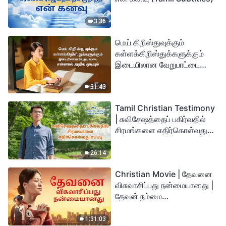
3:36
மெய் கிறிஸ்துவுக்கும்
கள்ளக்கிறிஸ்துக்களுக்கும்
இடையிலான வேறுபாட்டை
என்னால் அறிய முடியும்
31:43
Tamil Christian Testimony
| சுவிசேஷத்தைப் பகிர்வதில்
சிரமங்களை எதிர்கொள்வது
எப்படி
26:14
Christian Movie | தேவனை
விசுவாசிப்பது நன்மையானது |
தேவன் நம்மை
துன்பத்திலிருந்து
காப்பாற்றுகிறார்
1:31:03