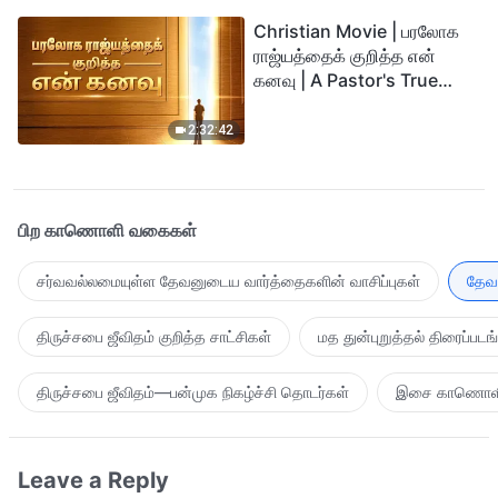
Christian Movie | பரலோக
ராஜ்யத்தைக் குறித்த என்
கனவு | A Pastor's True
Story of Welcoming the
Lord
2:32:42
பிற காணொளி வகைகள்
சர்வவல்லமையுள்ள தேவனுடைய வார்த்தைகளின் வாசிப்புகள்
தேவன
திருச்சபை ஜீவிதம் குறித்த சாட்சிகள்
மத துன்புறுத்தல் திரைப்படங
திருச்சபை ஜீவிதம்—பன்முக நிகழ்ச்சி தொடர்கள்
இசை காணொள
Leave a Reply